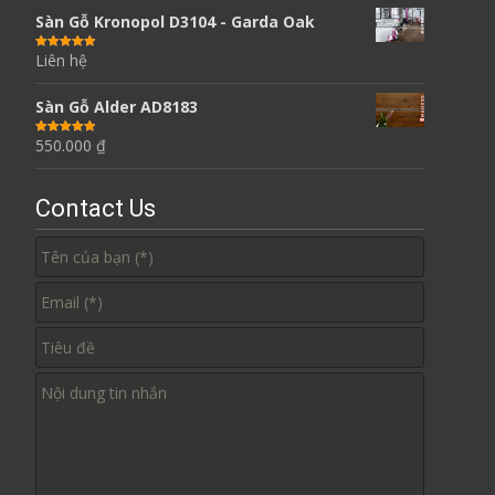
Sàn Gỗ Kronopol D3104 - Garda Oak
Liên hệ
Được xếp
hạng
5.00
5
sao
Sàn Gỗ Alder AD8183
550.000
₫
Được xếp
hạng
5.00
5
sao
Contact Us