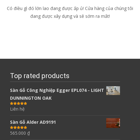
Có điều gì đó lớn lao đang được ấp ủ! Cửa hàng của chúng tôi
đang được xây dựng và sẽ sớm ra mắt!
Top rated products
Sàn Gỗ Công Nghiệp Egger EPL074 - LIGHT
DUNNINGTON OAK
Liên hệ
Được xếp
hạng
5.00
5
sao
Sàn Gỗ Alder AD9191
565.000
₫
Được xếp
hạng
5.00
5
sao