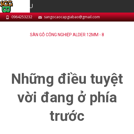
MENU
0964253232
sangocaocapgiabao@gmail.com
SÀN GỖ CÔNG NGHIỆP ALDER 12MM - 8
Những điều tuyệt
vời đang ở phía
trước