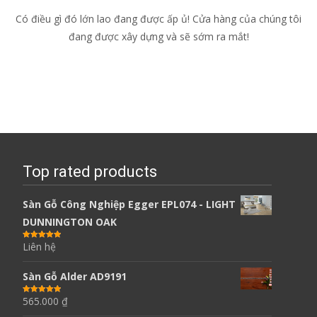
Có điều gì đó lớn lao đang được ấp ủ! Cửa hàng của chúng tôi
đang được xây dựng và sẽ sớm ra mắt!
Top rated products
Sàn Gỗ Công Nghiệp Egger EPL074 - LIGHT
DUNNINGTON OAK
Liên hệ
Được xếp
hạng
5.00
5
sao
Sàn Gỗ Alder AD9191
565.000
₫
Được xếp
hạng
5.00
5
sao