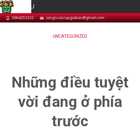
MENU
0964253232
sangocaocapgiabao@gmail.com
UNCATEGORIZED
Những điều tuyệt
vời đang ở phía
trước