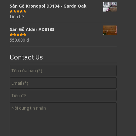
Sàn Gỗ Kronopol D3104 - Garda Oak
Liên hệ
Được xếp
hạng
5.00
5
sao
Sàn Gỗ Alder AD8183
550.000
₫
Được xếp
hạng
5.00
5
sao
Contact Us