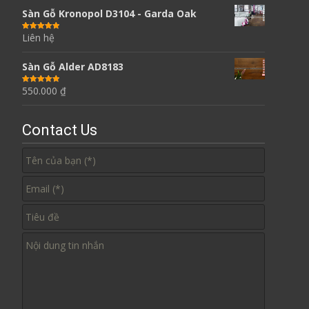
Sàn Gỗ Kronopol D3104 - Garda Oak
Liên hệ
Được xếp
hạng
5.00
5
sao
Sàn Gỗ Alder AD8183
550.000
₫
Được xếp
hạng
5.00
5
sao
Contact Us