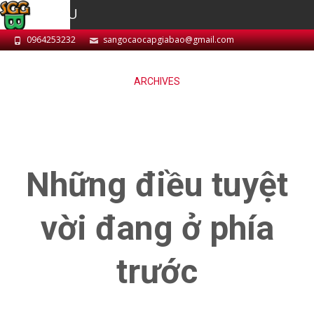
MENU
0964253232
sangocaocapgiabao@gmail.com
ARCHIVES
Những điều tuyệt
vời đang ở phía
trước