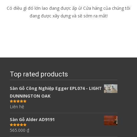
Có điều gì đó lớn lao đang được ấp ủ! Cửa hàng của chúng tôi
đang được xây dựng và sẽ sớm ra mắt!
Top rated products
Sàn Gỗ Công Nghiệp Egger EPL074 - LIGHT
DUNNINGTON OAK
Liên hệ
Được xếp
hạng
5.00
5
sao
Sàn Gỗ Alder AD9191
565.000
₫
Được xếp
hạng
5.00
5
sao