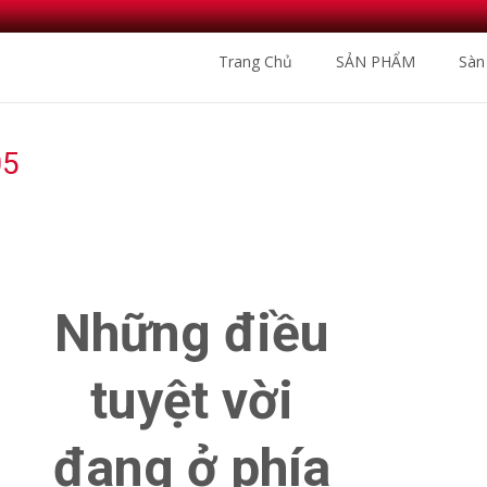
Skip
Trang Chủ
SẢN PHẨM
Sàn
to
content
05
Nhà Phân Phối Sàn
Những điều
tuyệt vời
đang ở phía