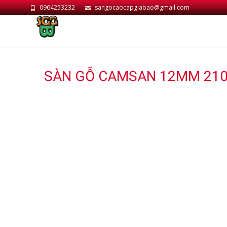
0964253232
sangocaocapgiabao@gmail.com
SÀN GỖ CAMSAN 12MM 21