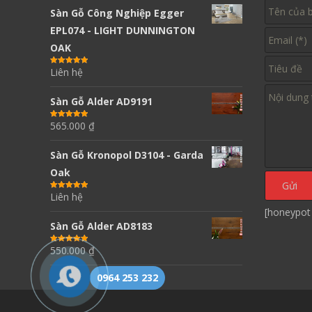
Sàn Gỗ Công Nghiệp Egger
EPL074 - LIGHT DUNNINGTON
OAK
Liên hệ
Được xếp
hạng
5.00
5
sao
Sàn Gỗ Alder AD9191
565.000
₫
Được xếp
hạng
5.00
5
sao
Sàn Gỗ Kronopol D3104 - Garda
Oak
Liên hệ
Được xếp
hạng
5.00
5
sao
[honeypot
Sàn Gỗ Alder AD8183
550.000
₫
Được xếp
hạng
5.00
5
sao
0964 253 232