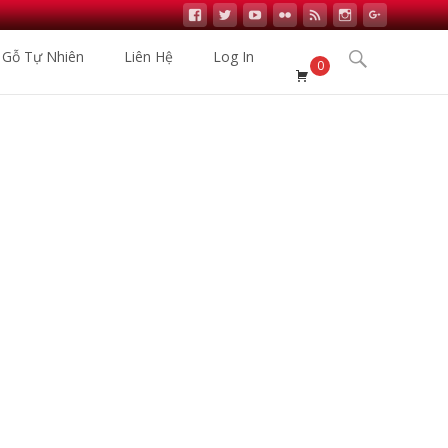
Search
 Gỗ Tự Nhiên
Liên Hệ
Log In
0
for:
 Gỗ Nhập Khẩu
>
Sản phẩm
>
Sàn Gỗ Camsan 12mm 2105