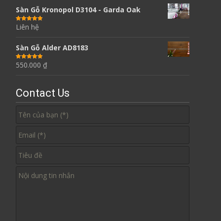
Sàn Gỗ Kronopol D3104 - Garda Oak
Liên hệ
Được xếp
hạng
5.00
5
sao
Sàn Gỗ Alder AD8183
550.000
₫
Được xếp
hạng
5.00
5
sao
Contact Us