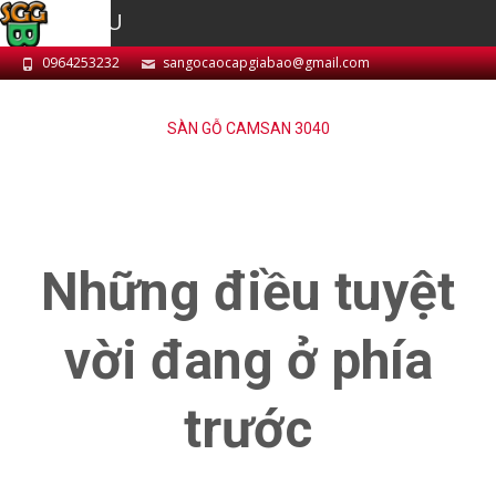
MENU
0964253232
sangocaocapgiabao@gmail.com
SÀN GỖ CAMSAN 3040
Những điều tuyệt
vời đang ở phía
trước