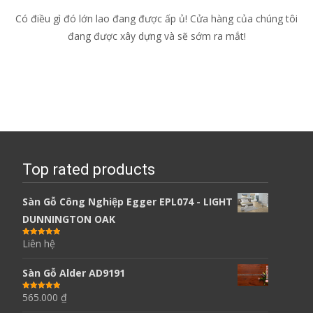
Có điều gì đó lớn lao đang được ấp ủ! Cửa hàng của chúng tôi
đang được xây dựng và sẽ sớm ra mắt!
Top rated products
Sàn Gỗ Công Nghiệp Egger EPL074 - LIGHT
DUNNINGTON OAK
Liên hệ
Được xếp
hạng
5.00
5
sao
Sàn Gỗ Alder AD9191
565.000
₫
Được xếp
hạng
5.00
5
sao