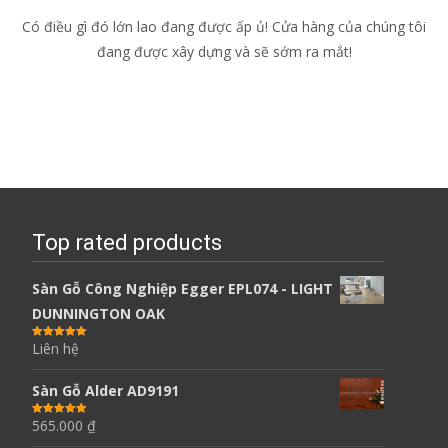
Có điều gì đó lớn lao đang được ấp ủ! Cửa hàng của chúng tôi
đang được xây dựng và sẽ sớm ra mắt!
Top rated products
Sàn Gỗ Công Nghiệp Egger EPL074 - LIGHT
DUNNINGTON OAK
Liên hệ
Được xếp
hạng
5.00
5
sao
Sàn Gỗ Alder AD9191
565.000
₫
Được xếp
hạng
5.00
5
sao