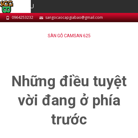
MENU
0964253232
sangocaocapgiabao@gmail.com
SÀN GỖ CAMSAN 625
Những điều tuyệt
vời đang ở phía
trước