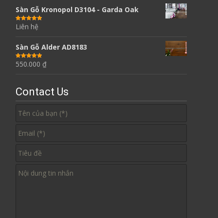
Sàn Gỗ Kronopol D3104 - Garda Oak
Liên hệ
Được xếp
hạng
5.00
5
sao
Sàn Gỗ Alder AD8183
550.000
₫
Được xếp
hạng
5.00
5
sao
Contact Us