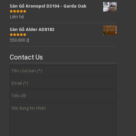
Sàn Gỗ Kronopol D3104 - Garda Oak
Liên hệ
Được xếp
hạng
5.00
5
sao
Sàn Gỗ Alder AD8183
550.000
₫
Được xếp
hạng
5.00
5
sao
Contact Us