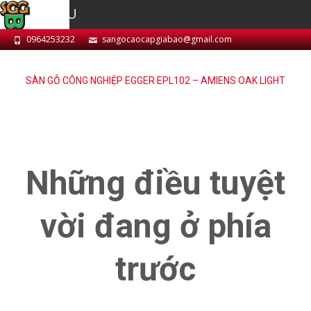
MENU
0964253232
sangocaocapgiabao@gmail.com
SÀN GỖ CÔNG NGHIỆP EGGER EPL102 – AMIENS OAK LIGHT
Những điều tuyệt
vời đang ở phía
trước