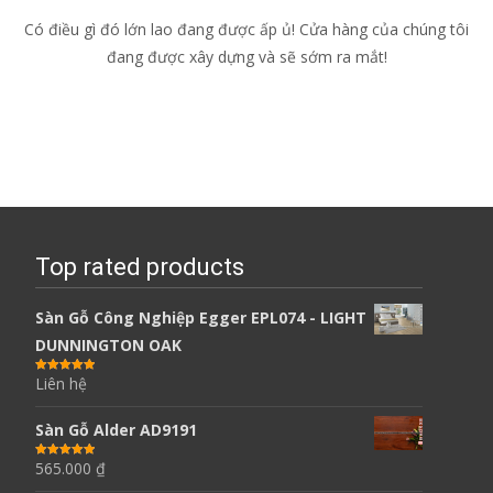
Có điều gì đó lớn lao đang được ấp ủ! Cửa hàng của chúng tôi
đang được xây dựng và sẽ sớm ra mắt!
Top rated products
Sàn Gỗ Công Nghiệp Egger EPL074 - LIGHT
DUNNINGTON OAK
Liên hệ
Được xếp
hạng
5.00
5
sao
Sàn Gỗ Alder AD9191
565.000
₫
Được xếp
hạng
5.00
5
sao