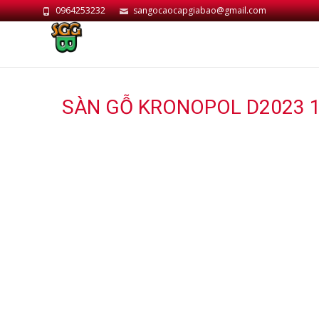
0964253232
sangocaocapgiabao@gmail.com
SÀN GỖ KRONOPOL D2023