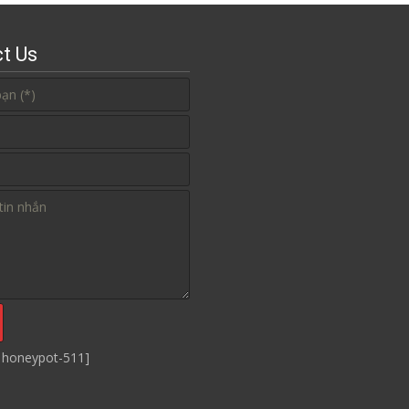
t Us
 honeypot-511]