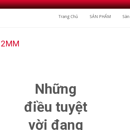
Skip
Trang Chủ
SẢN PHẨM
Sàn
to
content
 12MM
Nhà Phân Phối Sàn G
Những
điều tuyệt
vời đang