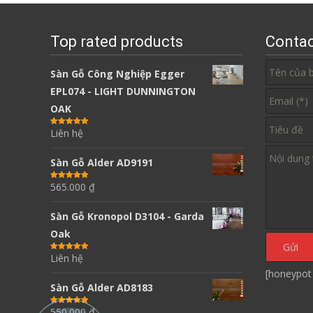
Top rated products
Contac
Sàn Gỗ Công Nghiệp Egger
EPL074 - LIGHT DUNNINGTON
OAK
Liên hệ
Được xếp
hạng
5.00
5
sao
Sàn Gỗ Alder AD9191
565.000
₫
Được xếp
hạng
5.00
5
sao
Sàn Gỗ Kronopol D3104 - Garda
Oak
Liên hệ
Được xếp
hạng
5.00
5
sao
[honeypot
Sàn Gỗ Alder AD8183
550.000
₫
Được xếp