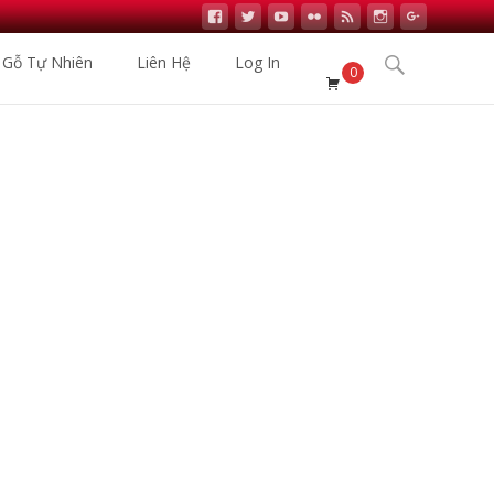
Search
 Gỗ Tự Nhiên
Liên Hệ
Log In
0
for:
ỗ Nhập Khẩu
>
Sản phẩm
>
Sàn Gỗ Kronopol D2023 12mm