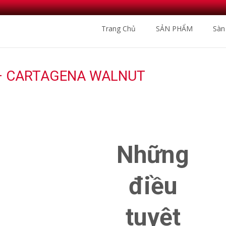
Skip
Trang Chủ
SẢN PHẨM
Sàn
to
content
– CARTAGENA WALNUT
Nhà Phân Phối Sàn Gỗ Nhập Khẩu
Những
điều
tuyệt