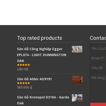
Top rated products
Contac
Sàn Gỗ Công Nghiệp Egger
EPL074 - LIGHT DUNNINGTON
OAK
Liên hệ
Được xếp
hạng
5.00
5
sao
Sàn Gỗ Alder AD9191
565.000
₫
Được xếp
hạng
5.00
5
sao
Sàn Gỗ Kronopol D3104 - Garda
Oak