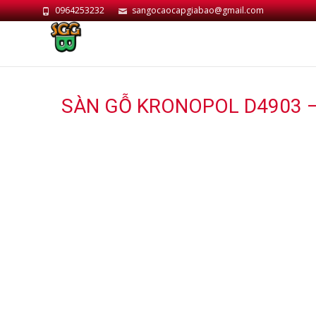
0964253232
sangocaocapgiabao@gmail.com
SÀN GỖ KRONOPOL D4903 