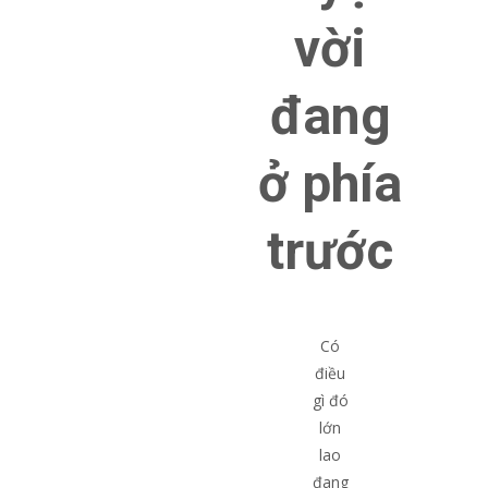
vời
đang
ở phía
trước
Có
điều
gì đó
lớn
lao
đang