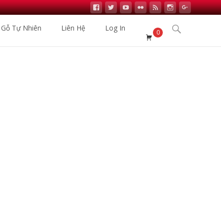
Search
 Gỗ Tự Nhiên
Liên Hệ
Log In
0
for:
>
Sản phẩm
>
Sàn Gỗ Kronopol D4903 – Cartagena Walnut