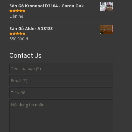
Sàn Gỗ Kronopol D3104 - Garda Oak
Liên hệ
Được xếp
hạng
5.00
5
sao
Sàn Gỗ Alder AD8183
550.000
₫
Được xếp
hạng
5.00
5
sao
Contact Us