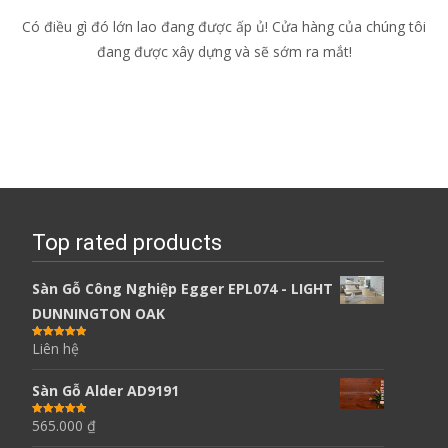
Có điều gì đó lớn lao đang được ấp ủ! Cửa hàng của chúng tôi
đang được xây dựng và sẽ sớm ra mắt!
Top rated products
Sàn Gỗ Công Nghiệp Egger EPL074 - LIGHT
DUNNINGTON OAK
Liên hệ
Được xếp
hạng
5.00
5
sao
Sàn Gỗ Alder AD9191
565.000
₫
Được xếp
hạng
5.00
5
sao