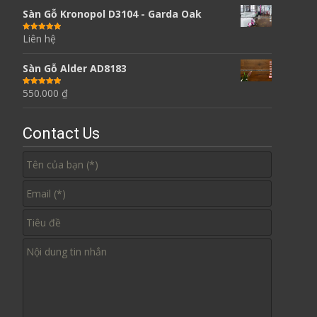
Sàn Gỗ Kronopol D3104 - Garda Oak
Liên hệ
Được xếp
hạng
5.00
5
sao
Sàn Gỗ Alder AD8183
550.000
₫
Được xếp
hạng
5.00
5
sao
Contact Us