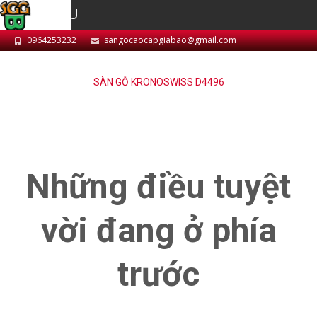
MENU
0964253232
sangocaocapgiabao@gmail.com
SÀN GỖ KRONOSWISS D4496
Những điều tuyệt
vời đang ở phía
trước