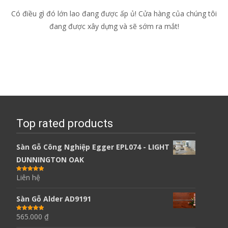
Có điều gì đó lớn lao đang được ấp ủ! Cửa hàng của chúng tôi
đang được xây dựng và sẽ sớm ra mắt!
Top rated products
Sàn Gỗ Công Nghiệp Egger EPL074 - LIGHT
DUNNINGTON OAK
Liên hệ
Được xếp
hạng
5.00
5
sao
Sàn Gỗ Alder AD9191
565.000
₫
Được xếp
hạng
5.00
5
sao