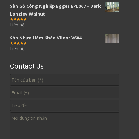
Sàn Gỗ Công Nghiệp Egger EPL067 - Dark
Langley Walnut
Liên hệ
Được xếp
hạng
5.00
5
sao
Sàn Nhựa Hèm Khóa Vfloor V604
Liên hệ
Được xếp
hạng
5.00
5
sao
Contact Us