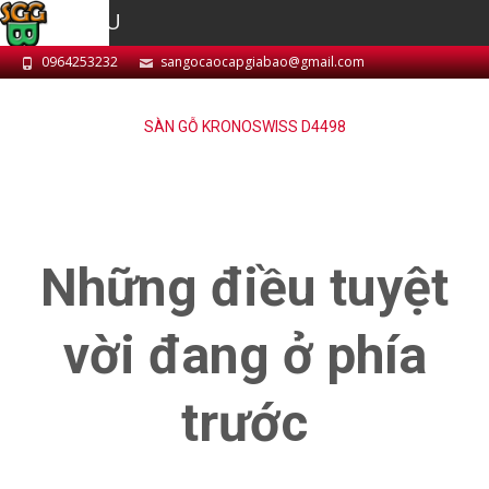
MENU
0964253232
sangocaocapgiabao@gmail.com
SÀN GỖ KRONOSWISS D4498
Những điều tuyệt
vời đang ở phía
trước