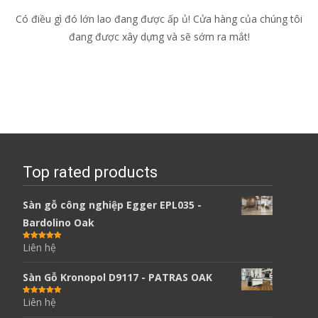
Có điều gì đó lớn lao đang được ấp ủ! Cửa hàng của chúng tôi
đang được xây dựng và sẽ sớm ra mắt!
Top rated products
Sàn gỗ công nghiệp Egger EPL035 -
Bardolino Oak
Liên hệ
Được xếp
hạng
5.00
5
sao
Sàn Gỗ Kronopol D9117 - PATRAS OAK
Liên hệ
Được xếp
hạng
5.00
5
sao