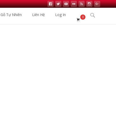
Search
 Gỗ Tự Nhiên
Liên Hệ
Log In
0
for:
Phối Sàn Gỗ Nhập Khẩu
>
Sản phẩm
>
Sàn Gỗ Robina W25