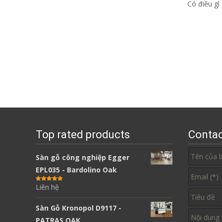
Có điều gì
Top rated products
Contac
Sàn gỗ công nghiệp Egger
EPL035 - Bardolino Oak
Liên hệ
Được xếp
hạng
5.00
5
sao
Sàn Gỗ Kronopol D9117 -
PATRAS OAK