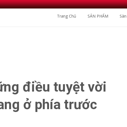
Skip
Trang Chủ
SẢN PHẨM
Sàn
to
content
Nhà Phân 
ng điều tuyệt vời
ang ở phía trước