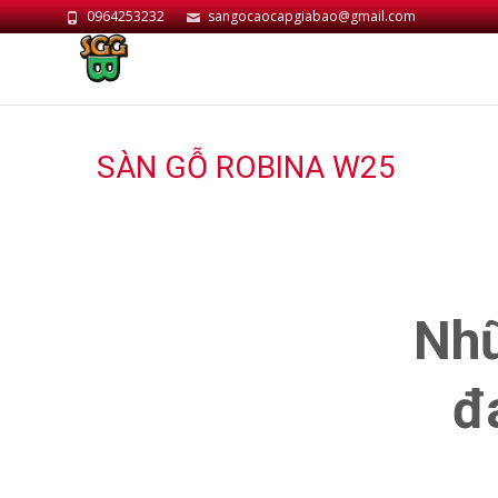
0964253232
sangocaocapgiabao@gmail.com
SÀN GỖ ROBINA W25
Nhữ
đ