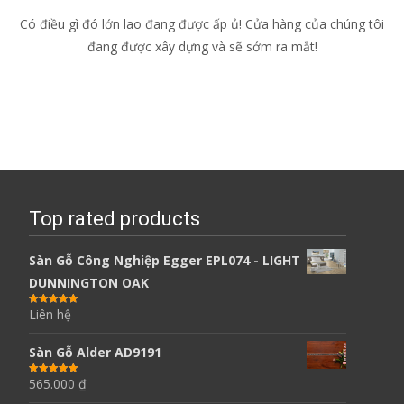
Có điều gì đó lớn lao đang được ấp ủ! Cửa hàng của chúng tôi
đang được xây dựng và sẽ sớm ra mắt!
Top rated products
Sàn Gỗ Công Nghiệp Egger EPL074 - LIGHT
DUNNINGTON OAK
Liên hệ
Được xếp
hạng
5.00
5
sao
Sàn Gỗ Alder AD9191
565.000
₫
Được xếp
hạng
5.00
5
sao