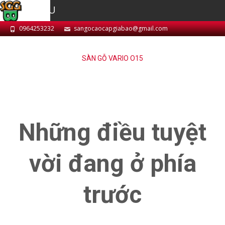
MENU
0964253232
sangocaocapgiabao@gmail.com
SÀN GỖ VARIO O15
Những điều tuyệt
vời đang ở phía
trước