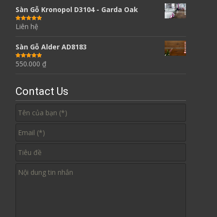
Sàn Gỗ Kronopol D3104 - Garda Oak
Liên hệ
Được xếp
hạng
5.00
5
sao
Sàn Gỗ Alder AD8183
550.000
₫
Được xếp
hạng
5.00
5
sao
Contact Us