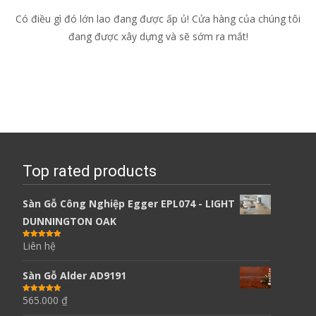
Có điều gì đó lớn lao đang được ấp ủ! Cửa hàng của chúng tôi
đang được xây dựng và sẽ sớm ra mắt!
Top rated products
Sàn Gỗ Công Nghiệp Egger EPL074 - LIGHT
DUNNINGTON OAK
Liên hệ
Được xếp
hạng
5.00
5
sao
Sàn Gỗ Alder AD9191
565.000
₫
Được xếp
hạng
5.00
5
sao