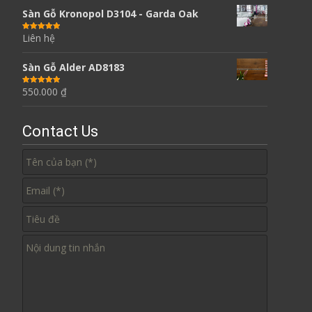
Sàn Gỗ Kronopol D3104 - Garda Oak
Liên hệ
Được xếp
hạng
5.00
5
sao
Sàn Gỗ Alder AD8183
550.000
₫
Được xếp
hạng
5.00
5
sao
Contact Us