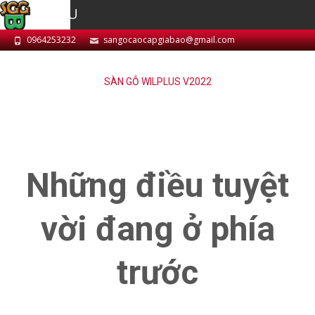
MENU
0964253232
sangocaocapgiabao@gmail.com
SÀN GỖ WILPLUS V2022
Những điều tuyệt
vời đang ở phía
trước