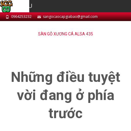
MENU
0964253232
sangocaocapgiabao@gmail.com
SÀN GỖ XƯƠNG CÁ ALSA 435
Những điều tuyệt
vời đang ở phía
trước