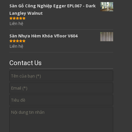
Sàn Gỗ Công Nghiệp Egger EPL067 - Dark
Langley Walnut
Liên hệ
Được xếp
hạng
5.00
5
sao
Sàn Nhựa Hèm Khóa Vfloor V604
Liên hệ
Được xếp
hạng
5.00
5
sao
Contact Us