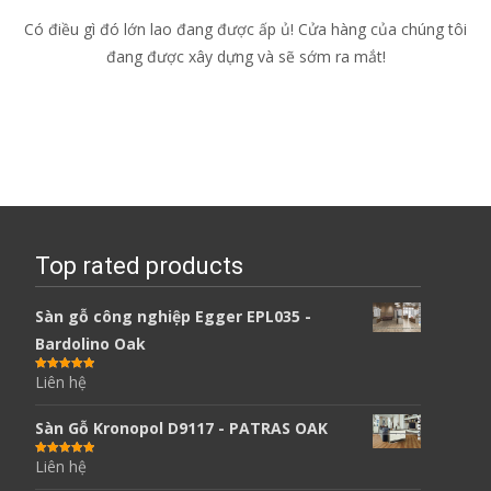
Có điều gì đó lớn lao đang được ấp ủ! Cửa hàng của chúng tôi
đang được xây dựng và sẽ sớm ra mắt!
Top rated products
Sàn gỗ công nghiệp Egger EPL035 -
Bardolino Oak
Liên hệ
Được xếp
hạng
5.00
5
sao
Sàn Gỗ Kronopol D9117 - PATRAS OAK
Liên hệ
Được xếp
hạng
5.00
5
sao