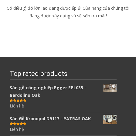
Có điều gì đó lớn lao đang được ấp ủ! Cửa hàng của chúng tôi
đang được xây dựng và sẽ sớm ra mắt!
Top rated products
Sàn gỗ công nghiệp Egger EPL035 -
Bardolino Oak
Liên hệ
Được xếp
hạng
5.00
5
sao
Sàn Gỗ Kronopol D9117 - PATRAS OAK
Liên hệ
Được xếp
hạng
5.00
5
sao