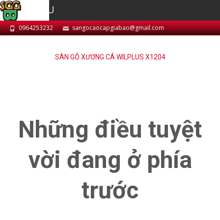
MENU
0964253232
sangocaocapgiabao@gmail.com
SÀN GỖ XƯƠNG CÁ WILPLUS X1204
Những điều tuyệt
vời đang ở phía
trước