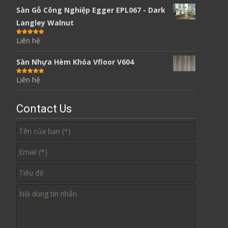
Sàn Gỗ Công Nghiệp Egger EPL067 - Dark
Langley Walnut
Liên hệ
Được xếp
hạng
5.00
5
sao
Sàn Nhựa Hèm Khóa Vfloor V604
Liên hệ
Được xếp
hạng
5.00
5
sao
Contact Us