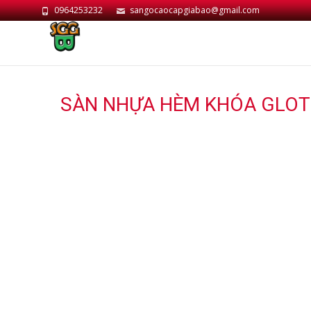
0964253232
sangocaocapgiabao@gmail.com
SÀN NHỰA HÈM KHÓA GLOTE