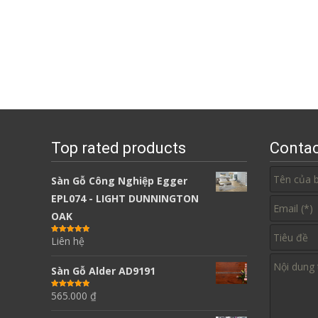
Top rated products
Contac
Sàn Gỗ Công Nghiệp Egger
EPL074 - LIGHT DUNNINGTON
OAK
Liên hệ
Được xếp
hạng
5.00
5
sao
Sàn Gỗ Alder AD9191
565.000
₫
Được xếp
hạng
5.00
5
sao