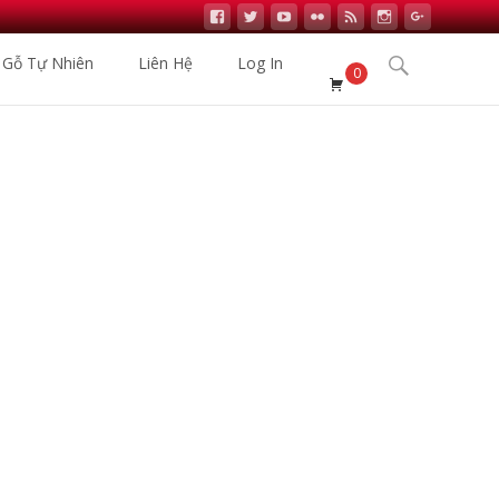
Search
 Gỗ Tự Nhiên
Liên Hệ
Log In
0
for:
ập Khẩu
>
Sản phẩm
>
Sàn Nhựa Hèm Khóa GlOTEX S: 479