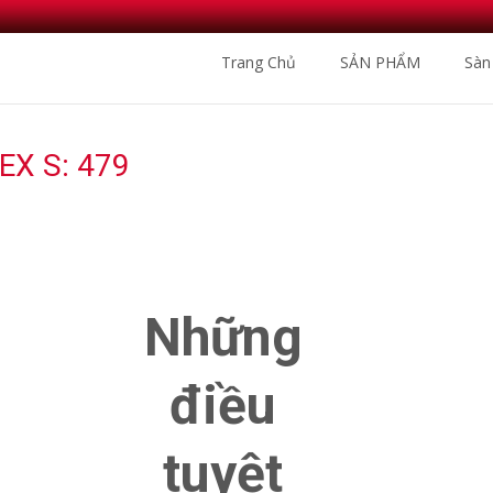
Skip
Trang Chủ
SẢN PHẨM
Sàn
to
content
X S: 479
Nhà Phân Phối Sàn Gỗ Nh
Những
điều
tuyệt