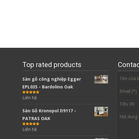
Top rated products
Contac
Sàn gỗ công nghiệp Egger
EPL035 - Bardolino Oak
Liên hệ
Được xếp
hạng
5.00
5
sao
Sàn Gỗ Kronopol D9117 -
PATRAS OAK
Liên hệ
Được xếp
hạng
5.00
5
sao