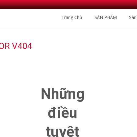
Skip
Trang Chủ
SẢN PHẨM
Sàn
to
content
OR V404
Nhà Phân Phối Sàn Gỗ 
Những
điều
tuyệt