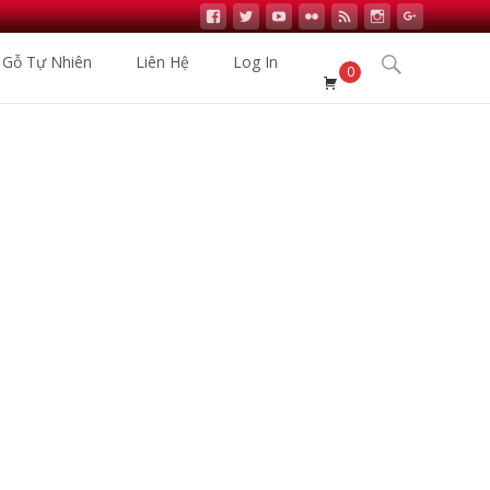
Search
 Gỗ Tự Nhiên
Liên Hệ
Log In
0
for:
Nhập Khẩu
>
Sản phẩm
>
Sàn Nhựa Hèm Khóa Vfloor V404