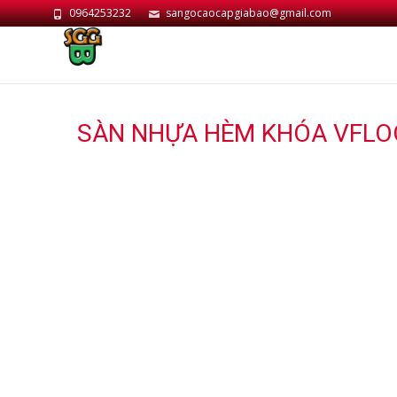
0964253232
sangocaocapgiabao@gmail.com
SÀN NHỰA HÈM KHÓA VFLO