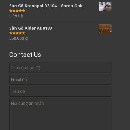
Sàn Gỗ Kronopol D3104 - Garda Oak
Liên hệ
Được xếp
hạng
5.00
5
sao
Sàn Gỗ Alder AD8183
550.000
₫
Được xếp
hạng
5.00
5
sao
Contact Us