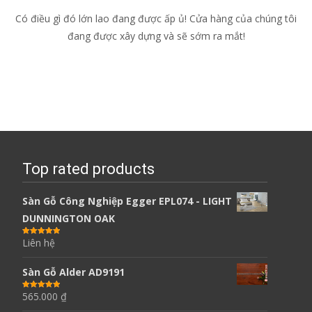
Có điều gì đó lớn lao đang được ấp ủ! Cửa hàng của chúng tôi
đang được xây dựng và sẽ sớm ra mắt!
Top rated products
Sàn Gỗ Công Nghiệp Egger EPL074 - LIGHT
DUNNINGTON OAK
Liên hệ
Được xếp
hạng
5.00
5
sao
Sàn Gỗ Alder AD9191
565.000
₫
Được xếp
hạng
5.00
5
sao