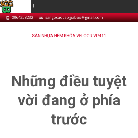
MENU
0964253232
sangocaocapgiabao@gmail.com
SÀN NHỰA HÈM KHÓA VFLOOR VP411
Những điều tuyệt
vời đang ở phía
trước