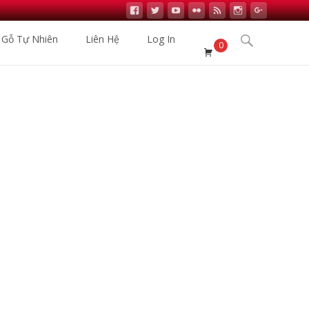
Search
 Gỗ Tự Nhiên
Liên Hệ
Log In
0
for:
hập Khẩu
>
Sản phẩm
>
Sàn Nhựa Hèm Khóa Vfloor VP413