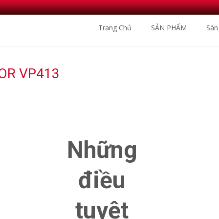
Skip
Trang Chủ
SẢN PHẨM
Sàn
to
content
OR VP413
Nhà Phân Phối Sàn Gỗ N
Những
điều
tuyệt