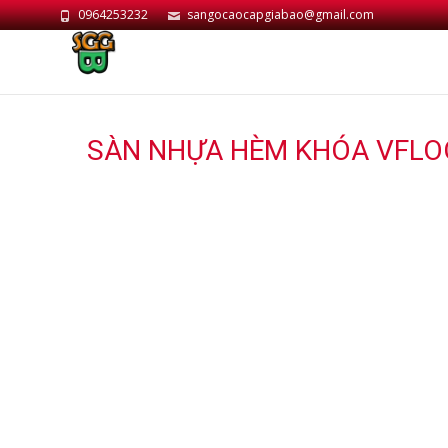
0964253232
sangocaocapgiabao@gmail.com
SÀN NHỰA HÈM KHÓA VFLO