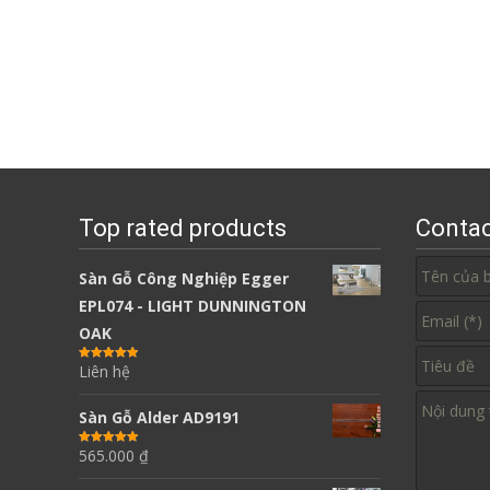
Top rated products
Contac
Sàn Gỗ Công Nghiệp Egger
EPL074 - LIGHT DUNNINGTON
OAK
Liên hệ
Được xếp
hạng
5.00
5
sao
Sàn Gỗ Alder AD9191
565.000
₫
Được xếp
hạng
5.00
5
sao