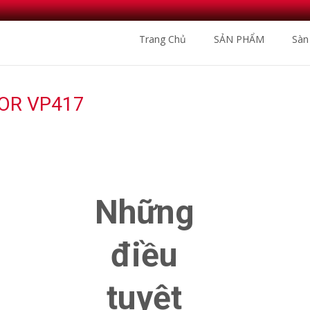
Skip
Trang Chủ
SẢN PHẨM
Sàn
to
content
OR VP417
Nhà Phân Phối Sàn Gỗ N
Những
điều
tuyệt