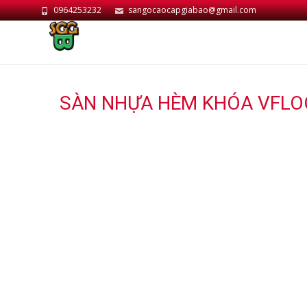
0964253232
sangocaocapgiabao@gmail.com
SÀN NHỰA HÈM KHÓA VFLO