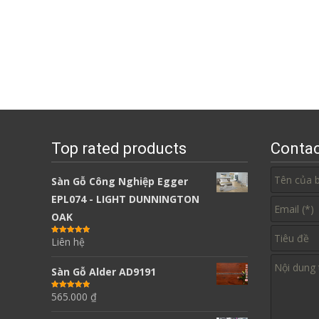
Top rated products
Contac
Sàn Gỗ Công Nghiệp Egger
EPL074 - LIGHT DUNNINGTON
OAK
Liên hệ
Được xếp
hạng
5.00
5
sao
Sàn Gỗ Alder AD9191
565.000
₫
Được xếp
hạng
5.00
5
sao