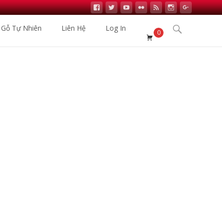
Search
 Gỗ Tự Nhiên
Liên Hệ
Log In
0
for:
hập Khẩu
>
Sản phẩm
>
Sàn Nhựa Hèm Khóa Vfloor VP417