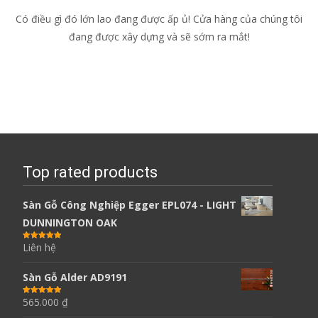
Có điều gì đó lớn lao đang được ấp ủ! Cửa hàng của chúng tôi
đang được xây dựng và sẽ sớm ra mắt!
Top rated products
Sàn Gỗ Công Nghiệp Egger EPL074 - LIGHT
DUNNINGTON OAK
Liên hệ
Được xếp
hạng
5.00
5
sao
Sàn Gỗ Alder AD9191
565.000
₫
Được xếp
hạng
5.00
5
sao