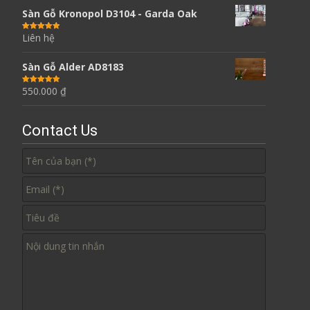
Sàn Gỗ Kronopol D3104 - Garda Oak
Liên hệ
Được xếp
hạng
5.00
5
sao
Sàn Gỗ Alder AD8183
550.000
₫
Được xếp
hạng
5.00
5
sao
Contact Us