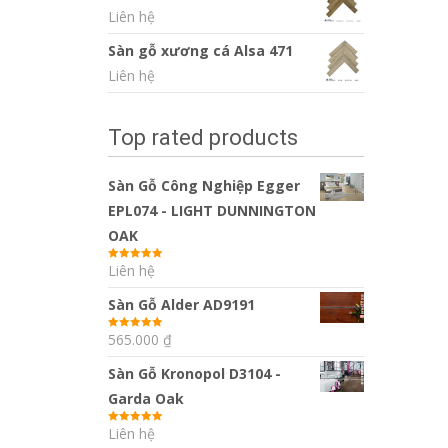
Liên hệ
Sàn gỗ xương cá Alsa 471
Liên hệ
Top rated products
Sàn Gỗ Công Nghiệp Egger
EPL074 - LIGHT DUNNINGTON
OAK
Liên hệ
Được xếp
hạng
5.00
5
sao
Sàn Gỗ Alder AD9191
565.000
₫
Được xếp
hạng
5.00
5
sao
Sàn Gỗ Kronopol D3104 -
Garda Oak
Liên hệ
Được xếp
hạng
5.00
5