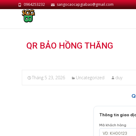
0964253232
sangocaocapgiabao@gmail.com
QR BẢO HỒNG THĂNG
Tháng 5 23, 2026
Uncategorized
duy
Q
Thông tin giao dị
Mã khách hàng