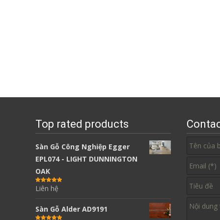
Top rated products
Contac
Sàn Gỗ Công Nghiệp Egger
EPL074 - LIGHT DUNNINGTON
OAK
Liên hệ
Được xếp
hạng
5.00
5
sao
Sàn Gỗ Alder AD9191