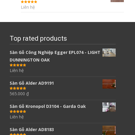
Liên hệ
Được xếp
hạng
5.00
5
sao
Top rated products
Sàn Gỗ Công Nghiệp Egger EPL074 - LIGHT
DUNNINGTON OAK
Liên hệ
Được xếp
hạng
5.00
5
sao
Sàn Gỗ Alder AD9191
565.000
₫
Được xếp
hạng
5.00
5
sao
Sàn Gỗ Kronopol D3104 - Garda Oak
Liên hệ
Được xếp
hạng
5.00
5
sao
Sàn Gỗ Alder AD8183