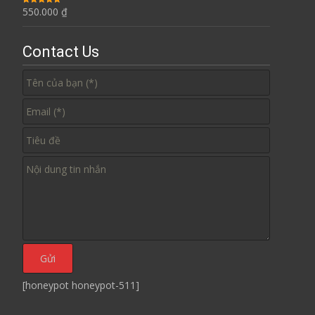
550.000
₫
Được xếp
hạng
5.00
5
sao
Contact Us
[honeypot honeypot-511]