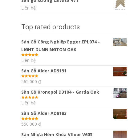
Sàn gỗ xương cá Alsa 471
Liên hệ
Top rated products
Sàn Gỗ Công Nghiệp Egger EPL074 -
LIGHT DUNNINGTON OAK
Liên hệ
Được xếp
hạng
5.00
5
sao
Sàn Gỗ Alder AD9191
565.000
₫
Được xếp
hạng
5.00
5
sao
Sàn Gỗ Kronopol D3104 - Garda Oak
Liên hệ
Được xếp
hạng
5.00
5
sao
Sàn Gỗ Alder AD8183
550.000
₫
Được xếp
hạng
5.00
5
sao
Sàn Nhựa Hèm Khóa Vfloor V603