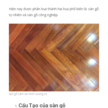
Hiện nay được phân loại thành hai loại phổ biến là: sàn gỗ
tự nhiên và sàn gỗ công nghiệp.
sàn-gỗ-căm-xe-hình-xương-cá
Cấu Tạo của sàn gỗ