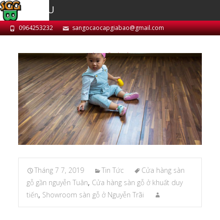
MENU
0964253232
sangocaocapgiabao@gmail.com
SÀN GỖ LÀ GÌ?
Tháng 7 7, 2019
Tin Tức
Cửa hàng sàn
gỗ gần nguyễn Tuân
,
Cửa hàng sàn gỗ ở khuất duy
tiến
,
Showroom sàn gỗ ở Nguyễn Trãi